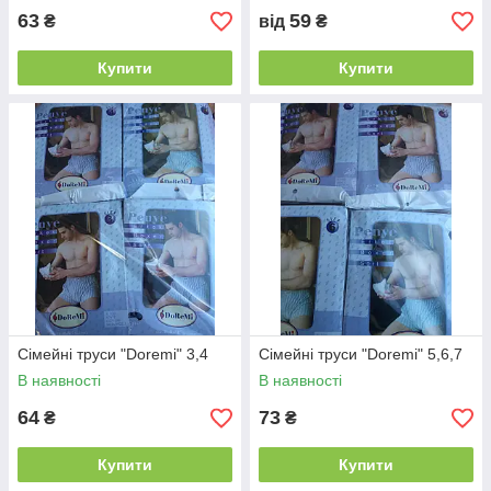
63
59
₴
від
₴
Купити
Купити
Сімейні труси "Doremi" 3,4
Сімейні труси "Doremi" 5,6,7
В наявності
В наявності
64
73
₴
₴
Купити
Купити