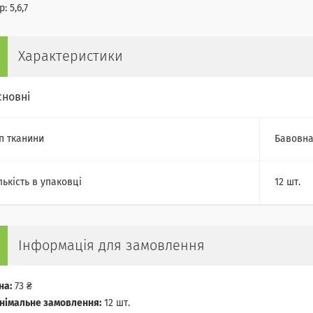
: 5,6,7
Характеристики
сновні
п тканини
Бавовн
лькість в упаковці
12 шт.
Інформація для замовлення
на:
73 ₴
німальне замовлення:
12 шт.