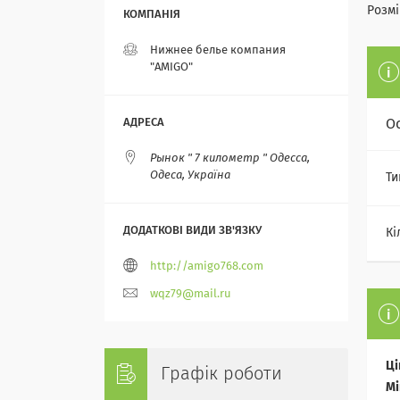
Розмір
Нижнее белье компания
"AMIGO"
О
Рынок " 7 километр " Одесса,
Одеса, Україна
Ти
Кі
http://amigo768.com
wqz79@mail.ru
Ці
Графік роботи
Мі