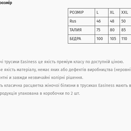
розмір
РОЗМІР
L
XL
XXL
Rus
46
48
50
ТАЛИЯ
75
80
85
БЕДРА
100
105
110
чі трусики Easiness
це якість преміум класу по доступній ціною.
е якість матеріалу, немає яких або дефектів виробництва (неровніс
нтні и завжди незвичайні колірні рішення.
ь класична расцветка жіночої білизни в трусиках
Easiness
мають в
родукція упакована в коробочки по 2 шт.