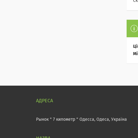
Ск
Ці
Мі
Рынок " 7 километр " Одесса, Одеса, Україна