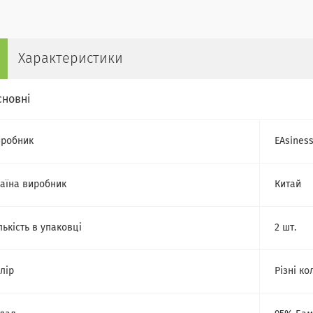
Характеристики
сновні
робник
EAsines
аїна виробник
Китай
лькість в упаковці
2 шт.
лір
Різні ко