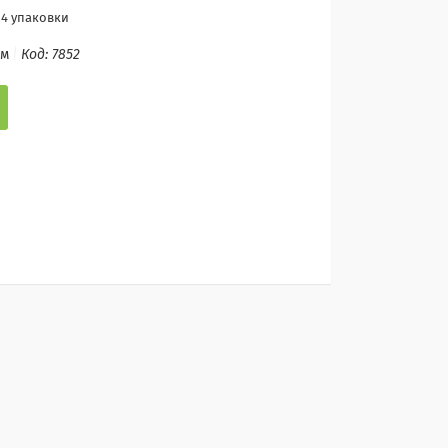
 4 упаковки
ом
Код:
7852