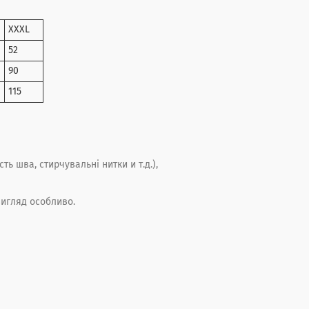
XXXL
52
90
115
ть шва, стирчувальні нитки и т.д.),
игляд особливо.