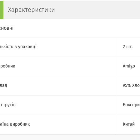
Характеристики
сновні
лькість в упаковці
2 шт.
робник
Amigo
лад
95% Хло
п трусів
Боксери
аїна виробник
Китай