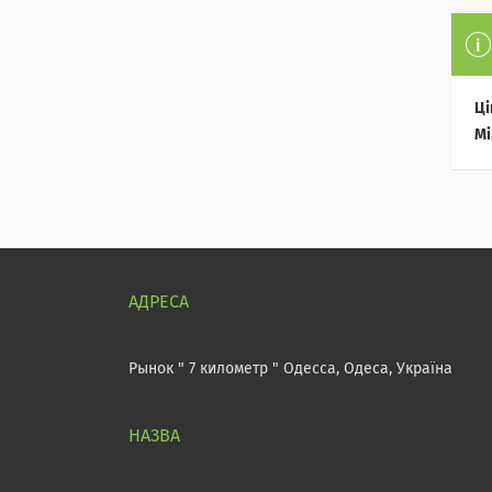
Ці
Мі
Рынок " 7 километр " Одесса, Одеса, Україна