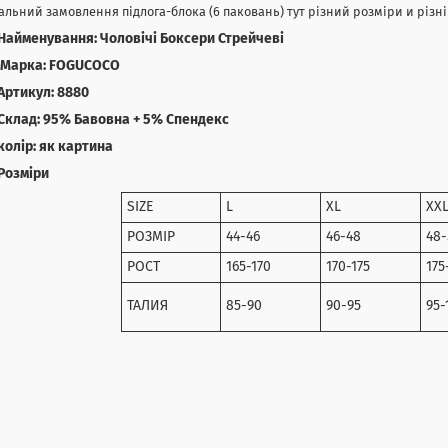
альний замовлення підлога-блока (6 паковань) тут різний розміри и різні 
Найменування: Чоловічі Боксери Стрейчеві
Маркa: FOGUCOCO
Артикул: 8880
Склад: 95% Бавовна + 5% Спендекс
колір: як картина
Розміри
SIZE
L
XL
XX
РОЗМІР
44-46
46-48
48-
РОСТ
165-170
170-175
175
ТАЛИЯ
85-90
90-95
95-