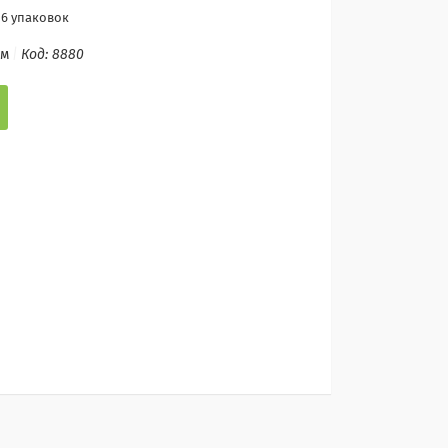
 6 упаковок
ом
Код:
8880