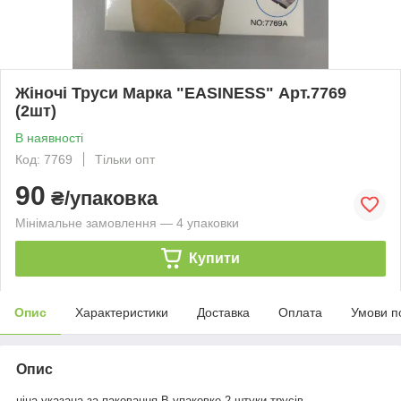
Жіночі Труси Марка "EASINESS" Арт.7769
(2шт)
В наявності
Код: 7769
Тільки опт
90
₴/упаковка
Мінімальне замовлення — 4 упаковки
Купити
Опис
Характеристики
Доставка
Оплата
Умови п
Опис
ціна указана за паковання.В упаковке 2 штуки трусів.