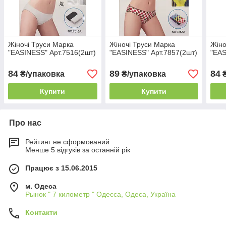
Жіночі Труси Марка
Жіночі Труси Марка
Жіно
"EASINESS" Арт.7516(2шт)
"EASINESS" Арт.7857(2шт)
"EAS
84
89
84
₴/упаковка
₴/упаковка
₴
Купити
Купити
Про нас
Рейтинг не сформований
Менше 5 відгуків за останній рік
Працює з 15.06.2015
м. Одеса
Рынок " 7 километр " Одесса, Одеса, Україна
Контакти