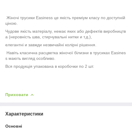
Жіночі трусики Easiness
це якість преміум класу по доступній
ціною.
Чудове якість матеріалу, немає яких або дефектів виробництв
а (неровність шва, стирчувальні нитки и т.д.),
елегантні и завжди незвичайні колірні рішення.
Навіть класична расцветка жіночої білизни в трусиках
Easines
s
мають вигляд особливо.
Вся продукція упакована в коробочки по 2 шт.
Приховати
Характеристики
Основні