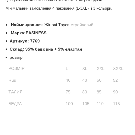
Мінімальний замовлення 4 паковання (L-3XL）і 3 кольори.
Найменування:
Жіночі Труси
стрейчевий
Маркa:EASINESS
Артикул: 7769
Склад: 95
% бавовна + 5% еластан
розмір
РОЗМІР
L
XL
XXL
XXXL
Rus
46
48
50
52
ТАЛИЯ
75
80
85
90
БЕДРА
100
105
110
115