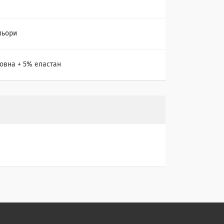
льори
овна + 5% еластан