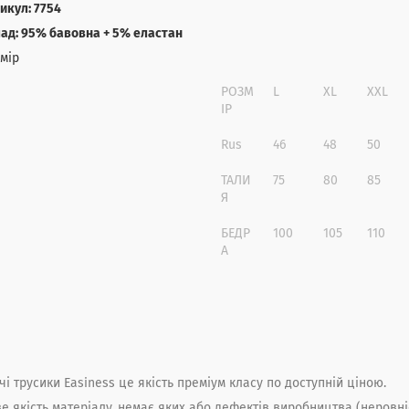
икул: 7754
ад: 95
% бавовна + 5% еластан
мір
РОЗМ
L
XL
XXL
ІР
Rus
46
48
50
ТАЛИ
75
80
85
Я
БЕДР
100
105
110
А
чі трусики Easiness
це якість преміум класу по доступній ціною.
е якість матеріалу, немає яких або дефектів виробництва (неровніс