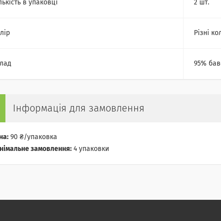
лькість в упаковці
2 шт.
лір
Різні ко
лад
95% бав
Інформація для замовлення
на:
90 ₴/упаковка
німальне замовлення:
4 упаковки