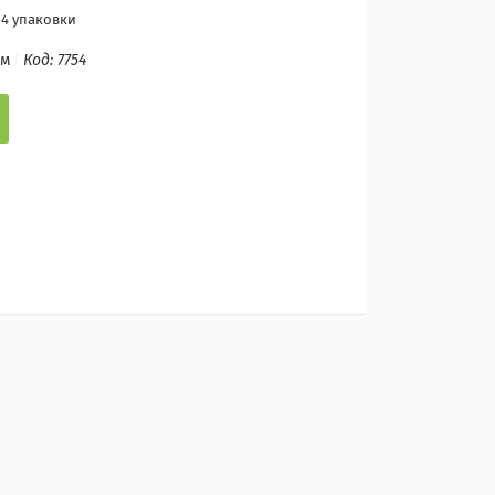
 4 упаковки
ом
Код:
7754