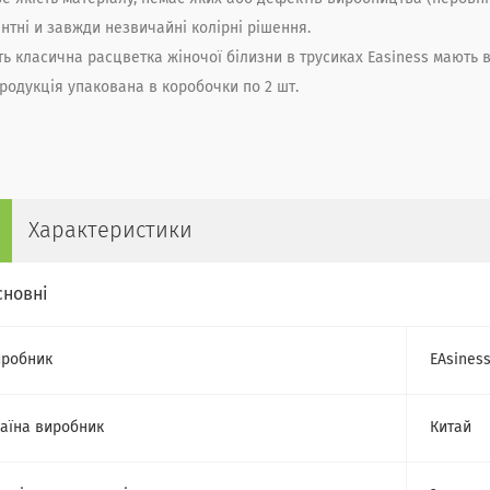
нтні и завжди незвичайні колірні рішення.
ь класична расцветка жіночої білизни в трусиках
Easiness
мають в
родукція упакована в коробочки по 2 шт.
Характеристики
сновні
робник
EAsines
аїна виробник
Китай