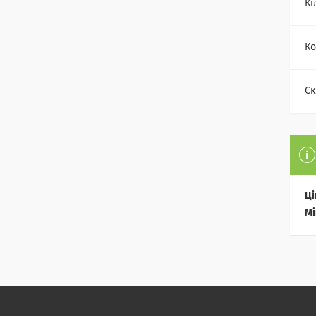
Кі
Ко
Ск
Ці
Мі