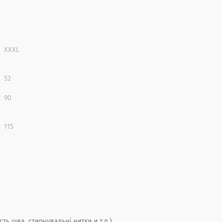
XXXL
52
90
115
ть шва, стирчувальні нитки и т.д.),