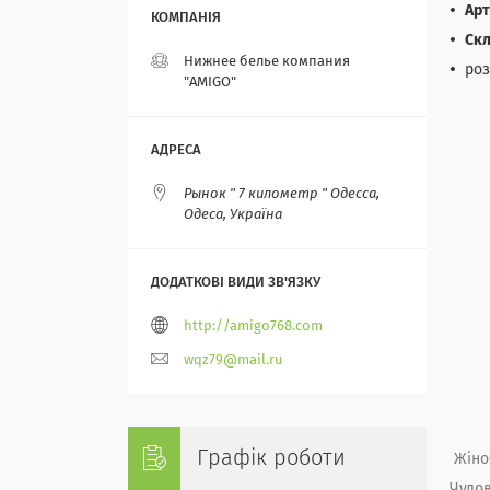
Арт
Скл
Нижнее белье компания
роз
"AMIGO"
Рынок " 7 километр " Одесса,
Одеса, Україна
http://amigo768.com
wqz79@mail.ru
Графік роботи
Жіно
Чудов