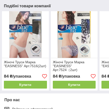
Подібні товари компанії
Жіночі Труси Марка
Жіночі Труси Марка
Жіно
"EASINESS" Арт.7516(2шт)
"EASINESS"
"EAS
Арт.7524（2шт)
84
84
84
₴/упаковка
₴/упаковка
₴
Купити
Купити
Про нас