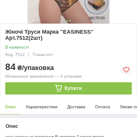
Жіночі Труси Марка "EASINESS"
Арт.7512(2шт)
В наявності
Код: 7512
Тільки опт
84
₴/упаковка
Мінімальне замовлення — 4 упаковки
Купити
Опис
Характеристики
Доставка
Оплата
Умови п
Опис
ціна указана за паковання.В упаковке 2 штуки трусів.