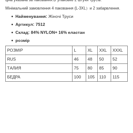
Мінімальний замовлення 4 паковання (L-3XL）и 2 забарвлення.
Найменування:
Жіночі Труси
Артикул: 7512
Склад: 84
% NYLON+ 16% еластан
розмір
РОЗМІР
L
XL
XXL
XXXL
RUS
46
48
50
52
ТАЛИЯ
75
80
85
90
БЕДРА
100
105
110
115