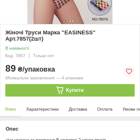
Жіночі Труси Марка "EASINESS"
Арт.7857(2шт)
В наявності
Код: 7857
Тільки опт
89
₴/упаковка
Мінімальне замовлення — 4 упаковки
Купити
Опис
Характеристики
Доставка
Оплата
Умови п
Опис
ціна указана за паковання.В упаковке 2 штуки трусів.