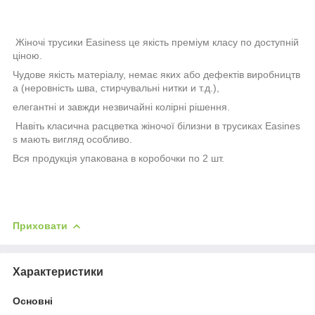
Жіночі трусики Easiness
це якість преміум класу по доступній
ціною.
Чудове якість матеріалу, немає яких або дефектів виробництв
а (неровність шва, стирчувальні нитки и т.д.),
елегантні и завжди незвичайні колірні рішення.
Навіть класична расцветка жіночої білизни в трусиках
Easines
s
мають вигляд особливо.
Вся продукція упакована в коробочки по 2 шт.
Приховати
Характеристики
Основні