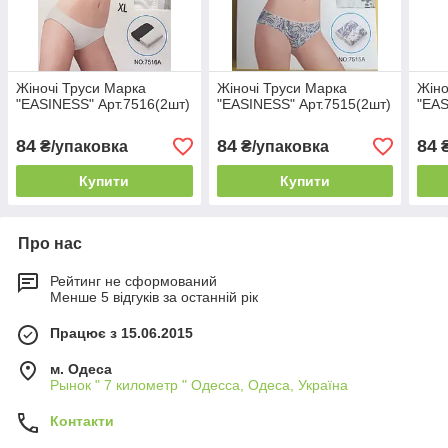
Жіночі Труси Марка
Жіночі Труси Марка
Жіно
"EASINESS" Арт.7516(2шт)
"EASINESS" Арт.7515(2шт)
"EAS
84
84
84
₴/упаковка
₴/упаковка
₴
Купити
Купити
Про нас
Рейтинг не сформований
Менше 5 відгуків за останній рік
Працює з 15.06.2015
м. Одеса
Рынок " 7 километр " Одесса, Одеса, Україна
Контакти