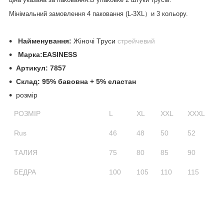
Мінімальний замовлення 4 паковання (L-3XL）и 3 кольору.
Найменування:
Жіночі Труси
стрейчевий
Маркa:EASINESS
Артикул: 7857
Склад: 95
% бавовна + 5% еластан
розмір
РОЗМІР
L
XL
XXL
XXXL
Rus
46
48
50
52
ТАЛИЯ
75
80
85
90
БЕДРА
100
105
110
115