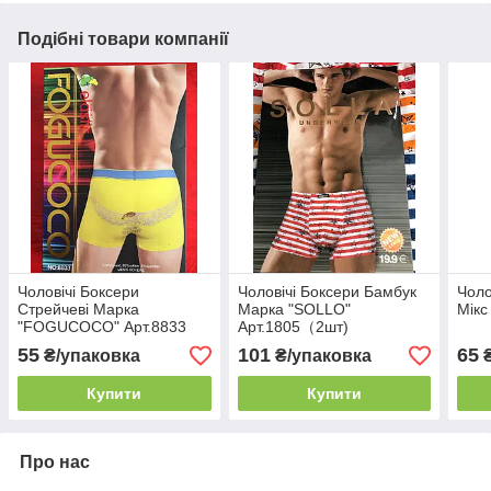
Подібні товари компанії
Чоловічі Боксери
Чоловічі Боксери Бамбук
Чоло
Стрейчеві Марка
Марка "SOLLO"
Мікс
"FOGUCOCO" Арт.8833
Арт.1805（2шт)
55
101
65
₴/упаковка
₴/упаковка
Купити
Купити
Про нас