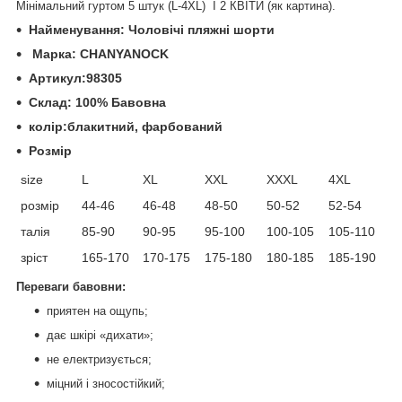
Мінімальний гуртом 5 штук (L-4XL) І 2 КВІТИ (як картина).
Найменування: Чоловічі пляжні шорти
Маркa: CHANYANOCK
Артикул:98305
Склад: 100% Бавовна
колір:блакитний, фарбований
Розмір
size
L
XL
XXL
XXXL
4XL
розмір
44-46
46-48
48-50
50-52
52-54
талія
85-90
90-95
95-100
100-105
105-110
зріст
165-170
170-175
175-180
180-185
185-190
Переваги бавовни:
приятен на ощупь;
дає шкірі «дихати»;
не електризується;
міцний і зносостійкий;