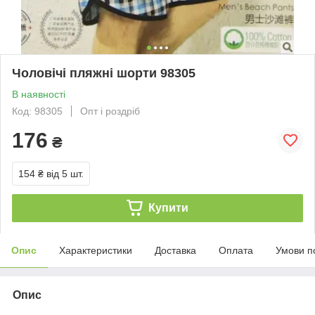
Чоловічі пляжні шорти 98305
В наявності
Код: 98305
Опт і роздріб
176
₴
154 ₴
від 5 шт.
Купити
Опис
Характеристики
Доставка
Оплата
Умови п
Опис